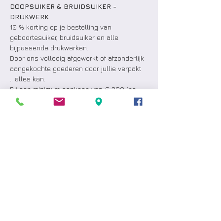
DOOPSUIKER & BRUIDSUIKER - 
DRUKWERK
10 % korting op je bestelling van 
geboortesuiker, bruidsuiker en alle 
bijpassende drukwerken. 
Door ons volledig afgewerkt of afzonderlijk 
aangekochte goederen door jullie verpakt 
.. alles kan.  
Bij een minimum aankoop van € 300 (na 
aftrek korting): gratis slabbetje of mutsje 
met de naam van je baby OF fles 
schuimwijn.
Bij een minimum aankoop van € 1.000 (na 
aftrek korting):  gratis fotovergroting 30 x 
20 cm, op plexi.
PRALINES - SINT LEKKERNIJEN - 
ROOMIJS & GEBAK - WIJNEN
Meer weergeven