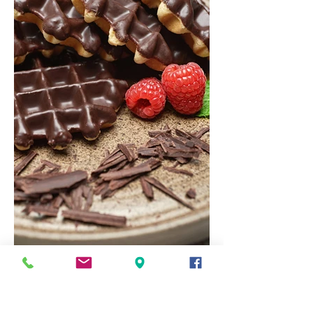
FONDSENWERVING
Wafels | Marsepein | Truffels | Zeevruchten
| Snoepjes | Paaseitjes