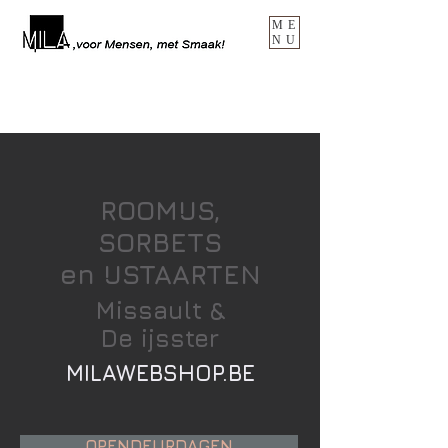
ME
NU
ROOMIJS,
SORBETS
en IJSTAARTEN
Missault &
De ijsster
MILAWEBSHOP.BE
OPENDEURDAGEN