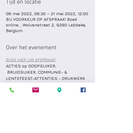
Tijd en locatie
06 mei 2022, 08:30 – 21 mei 2022, 12:00
BIJ VOORKEUR OP AFSPRAAK! Boek
online. , Wolvenstraat 2, 9280 Lebbeke,
Belgium
Over het evenement
BOEK HIER UW AFSPRAAK!
ACTIES op DOOPSUIKER, 
BRUIDSUIKER, COMMUNIE- & 
LENTEFEEST-ATTENTIES - DRUKWERK
10 % korting op je bestelling incl. alle 
bijpassende drukwerken.  
Door ons volledig afgewerkt of afzonderlijk 
aangekochte goederen door jullie verpakt 
.. alles kan.  
Bij een minimum aankoop van € 300 (na 
aftrek korting): gratis slabbetje of mutsje 
met de naam van je baby OF fles 