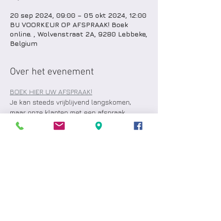
20 sep 2024, 09:00 – 05 okt 2024, 12:00
BIJ VOORKEUR OP AFSPRAAK! Boek
online. , Wolvenstraat 2A, 9280 Lebbeke,
Belgium
Over het evenement
BOEK HIER UW AFSPRAAK!
Je kan steeds vrijblijvend langskomen, 
maar onze klanten met een afspraak 
krijgen steeds voorrang.
: 's avonds ALLEEN op afspraak.
LET OP
ACTIES op DOOPSUIKER, 
BRUIDSUIKER,  DRUKWERK
10 % korting op je bestelling incl. alle 
bijpassende drukwerken.  
Door ons volledig afgewerkt of afzonderlijk 
aangekochte goederen door jullie verpakt 
.. alles kan.  