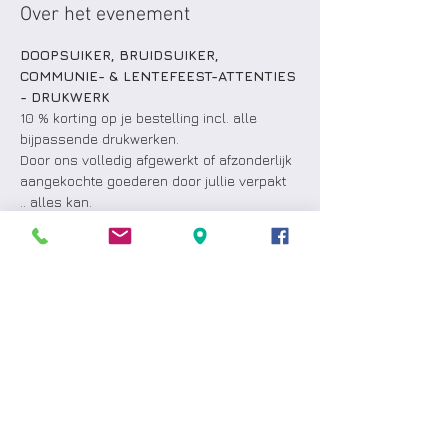
Over het evenement
DOOPSUIKER, BRUIDSUIKER, 
COMMUNIE- & LENTEFEEST-ATTENTIES 
- DRUKWERK
10 % korting op je bestelling incl. alle 
bijpassende drukwerken.  
Door ons volledig afgewerkt of afzonderlijk 
aangekochte goederen door jullie verpakt 
.. alles kan.  
Bij een minimum aankoop van € 300 (na 
aftrek korting): gratis slabbetje of mutsje 
met de naam van je baby OF fles 
schuimwijn.
Bij een minimum aankoop van € 1.000 (na 
aftrek korting):  gratis fotovergroting 30 x 
20 cm, op plexi.
PRALINES - SINT LEKKERNIJEN - 
ROOMIJS & GEBAK - WIJNEN
Meer weergeven