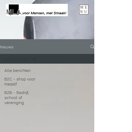
ME
NU
Nieuws
Alle berichten
Alle berichten
B2C - shop voor
mezelf
B2B - Bedrijf,
school of
vereniging