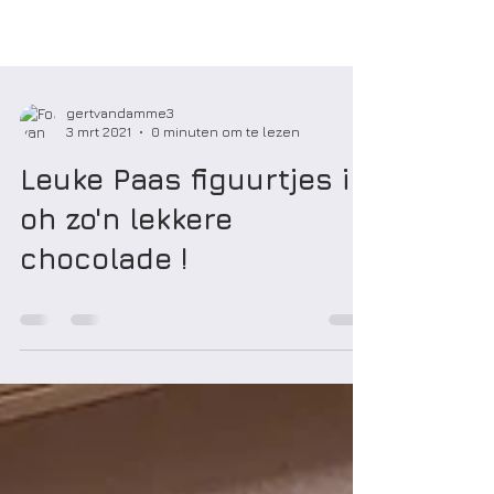
gertvandamme3
3 mrt 2021
0 minuten om te lezen
Leuke Paas figuurtjes in
oh zo'n lekkere
chocolade !