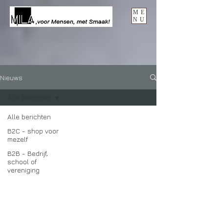
ME
NU
Nieuws
Alle berichten
Alle berichten
B2C - shop voor
mezelf
B2B - Bedrijf,
school of
vereniging