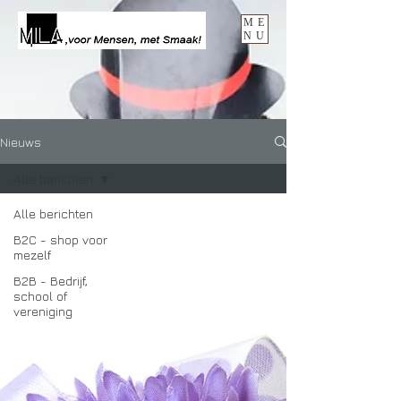
ME
NU
Nieuws
Alle berichten
Alle berichten
B2C - shop voor
mezelf
B2B - Bedrijf,
school of
vereniging