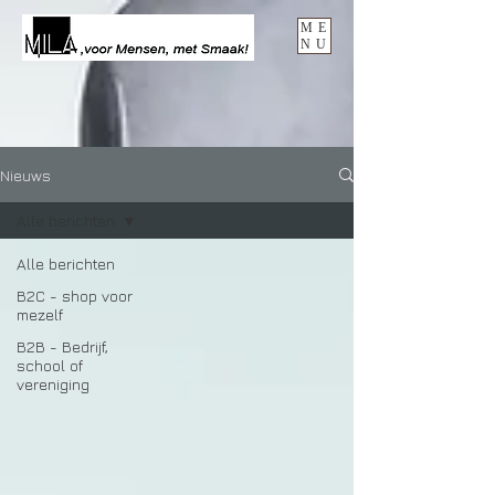
ME
NU
Nieuws
Alle berichten
Alle berichten
B2C - shop voor
mezelf
B2B - Bedrijf,
school of
vereniging