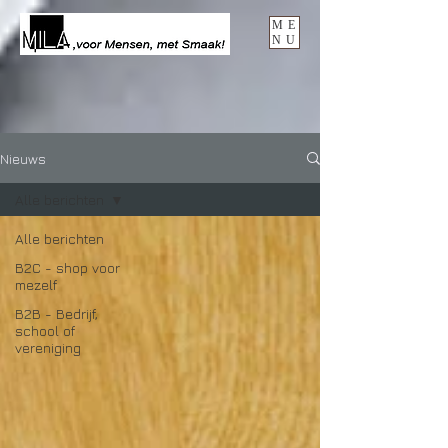
ME
NU
Nieuws
Alle berichten
Alle berichten
B2C - shop voor
mezelf
B2B - Bedrijf,
school of
vereniging