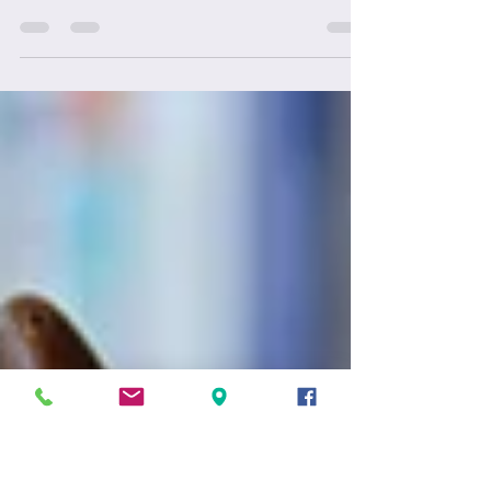
webshop in mekaar gebokst zodat
iedereen zijn paaseitjes kon bestellen.
We hebben toch een aantal...